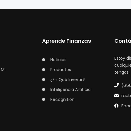
Aprende Finanzas
Cont
Estoy d
Noticias
cualqui
 Mí
Productos
tengas.
¿En Qué Invertir?
(656
Inteligencia Artificial
raul
Recognition
Fac