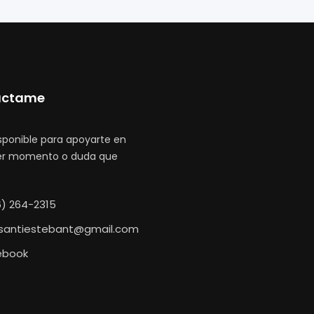
áctame
isponible para apoyarte en
er momento o duda que
) 264-2315
.santiestebant@gmail.com
ebook